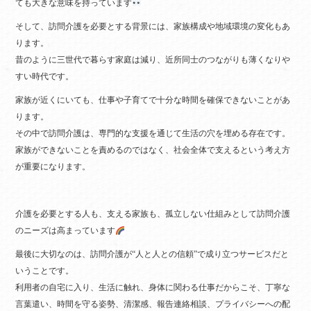
ても大きな意味を持っています
そして、訪問介護を必要とする背景には、家族構成や地域環境の変化もあ
ります。
昔のように三世代で暮らす家庭は減り、近所同士のつながりも薄くなりや
すい時代です。
家族が近くにいても、仕事や子育てで十分な時間を確保できないことがあ
ります。
その中で訪問介護は、専門的な支援を通じて生活の穴を埋める存在です。
家族ができないことを責めるのではなく、社会全体で支えるという考え方
が重要になります。
介護を必要とする人も、支える家族も、孤立しない仕組みとして訪問介護
のニーズは高まっています
最後に大切なのは、訪問介護が“人と人との信頼”で成り立つサービスだと
いうことです。
利用者の自宅に入り、生活に触れ、身体に関わる仕事だからこそ、丁寧な
言葉遣い、時間を守る姿勢、清潔感、報告連絡相談、プライバシーへの配