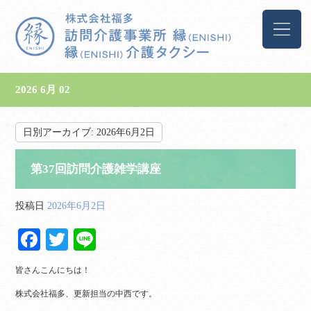
2026 6月 02
日別アーカイブ:
2026年6月2日
第37回訪問介護雑学講座
投稿日
2026年6月2日
Fa
T
Li
ce
wi
ne
皆さんこんにちは！
bo
tte
株式会社福多、更新担当の中西です。
ok
r