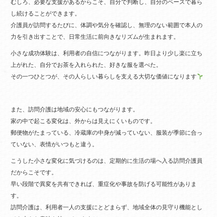
むしろ、必要な支援があるからこそ、自分で判断し、自分のペースで暮ら
し続けることができます。
介護員が訪問するたびに、体調や気分を確認し、無理のない範囲で本人の
力を引き出すことで、日常生活に前向きなリズムが生まれます。
小さな成功体験は、利用者の自信につながります。昨日より少し楽に立ち
上がれた、自分でお茶を入れられた、好きな服を選べた。
その一つひとつが、その人らしい暮らしを支える大切な価値になります
また、訪問介護は地域の安心にもつながります。
家の中で起こる変化は、外からは見えにくいものです。
郵便物がたまっている、冷蔵庫の中身が減っていない、服装が季節に合っ
ていない、表情がいつもと違う。
こうした小さな変化に気づけるのは、定期的に生活の場へ入る訪問介護員
だからこそです。
早い段階で異変を共有できれば、重症化や事故を防げる可能性がありま
す。
訪問介護は、利用者一人の支援にとどまらず、地域全体の見守り機能とし