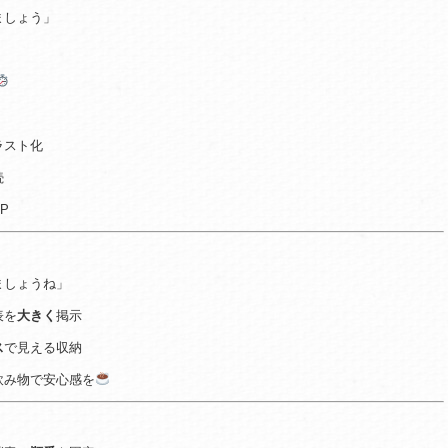
ましょう」
ラスト化
続
P
ましょうね」
表を
大きく
掲示
ス
で見える収納
飲み物で安心感を