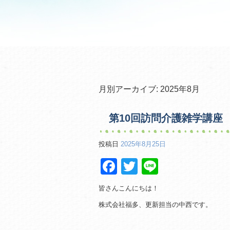
月別アーカイブ:
2025年8月
第10回訪問介護雑学講座
投稿日
2025年8月25日
F
T
Li
a
wi
n
皆さんこんにちは！
c
tt
e
株式会社福多、更新担当の中西です。
e
er