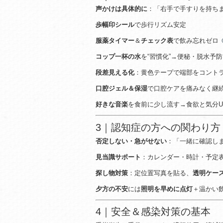
声かけは具体的に
：「右手で手すりを持ち
歩幅印シール
で歩行リズム安定
服薬タイマー
＆
チェック表
で飲み忘れゼロ
コップ一杯の水
を“習慣化”→便秘・脱水予防
段差見える化
：黄色テープで端部をコント
口腔ジェル＆保湿
で口腔ケアを痛みなく継
好きな音楽
を食前に少し流す→食欲と気分U
3｜認知症の方への関わり方
否定しない・急がせない
：「一緒に確認し
見当識サポート
：カレンダー・時計・予定
探し物対策
：定位置写真を貼る、
透明ケー
夕方の不安
には
照明を早めに点灯
＋温かい
4｜安全＆感染対策の基本