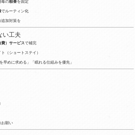
消毒の
順番
を固定
録
でルーティン化
の追加対策を
ない工夫
自費）サービス
で補完
イト（ショートステイ）
を早めに求める」「眠れる仕組みを優先」
加
のお願い