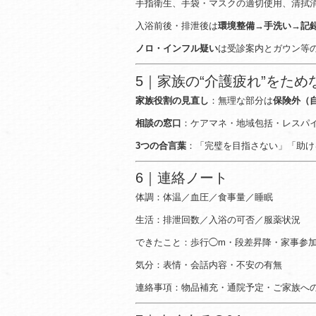
手指衛生、手袋・マスクの適切使用、清拭
入浴前後・排泄後は
環境整備→手洗い→記
ノロ・インフル疑い
は受診案内とガウン等
5｜家族の“介護疲れ”をため
家族役割の見直し
：無理な部分は
保険外（
相談の窓口
：ケアマネ・地域包括・レスパ
3つの合言葉
：「完璧を目指さない」「助け
6｜連絡ノート
体調：体温／血圧／食事量／睡眠
生活：排泄回数／入浴の可否／服薬状況
できたこと：歩行◯m・段差昇降・家事参
気分：表情・会話内容・不安の有無
連絡事項：物品補充・通院予定・ご家族へ