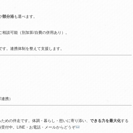
や
部分浴
も選べます。
ご相談可能（別加算/自費の併用あり）。
です。連携体制を整えて支援します。
部連携）
るための伴走です。体調・暮らし・想いに寄り添い、
できる力を最大化
する
時受付中。LINE・お電話・メールからどうぞ