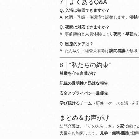
7｜よくあるQ&A
Q. 入浴は毎回できますか？
A. 体調・季節・住環境で調整します。
清拭
Q. 夜間は対応できますか？
A. 事前契約と人員体制により
夜間・早朝
も
Q. 医療的ケアは？
A. たん吸引・経管栄養等は
訪問看護
の領域
8｜“私たちの約束”
尊厳を守る言葉がけ
記録の透明性と迅速な報告
安全とプライバシー最優先
学び続けるチーム
（研修・ケース会議・外
まとめ＆お声がけ
訪問介護は、「その人らしさ」を
家で
続け
支援をお約束します。
見学・無料相談
は随