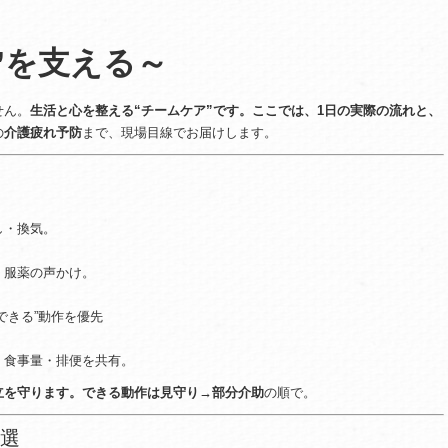
”を支える～
せん。
生活と心を整える“チームケア”です。ここでは、1日の実際の流れと、
の
介護疲れ予防
まで、現場目線でお届けします。
し・換気。
、服薬の声かけ。
できる”動作を優先
・食事量・排便を共有。
立を守ります。できる動作は見守り→部分介助
の順で。
7選