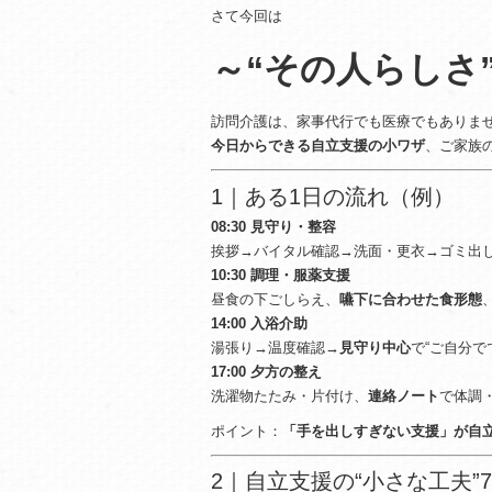
b
さて今回は
o
～“その人らしさ
o
k
訪問介護は、家事代行でも医療でもありま
今日からできる自立支援の小ワザ
、ご家族
1｜ある1日の流れ（例）
08:30 見守り・整容
挨拶→バイタル確認→洗面・更衣→ゴミ出
10:30 調理・服薬支援
昼食の下ごしらえ、
嚥下に合わせた食形態
14:00 入浴介助
湯張り→温度確認→
見守り中心
で“ご自分で
17:00 夕方の整え
洗濯物たたみ・片付け、
連絡ノート
で体調
ポイント：
「手を出しすぎない支援」が自
2｜自立支援の“小さな工夫”