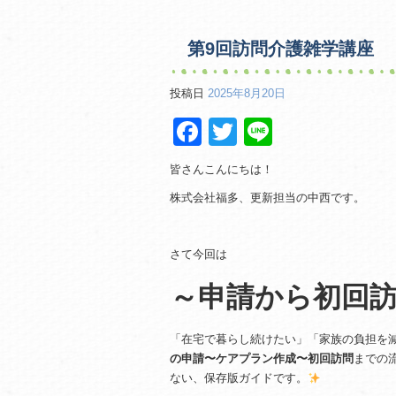
第9回訪問介護雑学講座
投稿日
2025年8月20日
F
T
Li
a
wi
n
皆さんこんにちは！
c
tt
e
株式会社福多、更新担当の中西です。
e
er
b
さて今回は
o
～申請から初回
o
k
「在宅で暮らし続けたい」「家族の負担を
の申請〜ケアプラン作成〜初回訪問
までの
ない、保存版ガイドです。