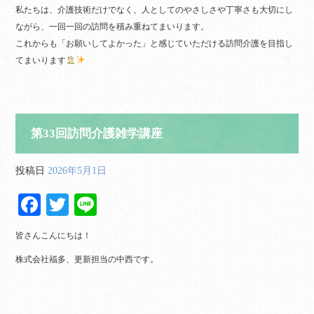
私たちは、介護技術だけでなく、人としてのやさしさや丁寧さも大切にし
ながら、一回一回の訪問を積み重ねてまいります。
これからも「お願いしてよかった」と感じていただける訪問介護を目指し
てまいります
第33回訪問介護雑学講座
投稿日
2026年5月1日
Fa
T
Li
ce
wi
ne
皆さんこんにちは！
bo
tte
株式会社福多、更新担当の中西です。
ok
r