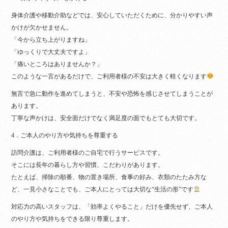
身体介護や移動介助などでは、安心していただくために、分かりやすい声
かけが欠かせません。
「今から立ち上がりますね」
「ゆっくりで大丈夫ですよ」
「痛いところはありませんか？」
このような一言があるだけで、ご利用者様の不安は大きく軽くなります
無言で急に動作を進めてしまうと、不安や恐怖を感じさせてしまうことが
あります。
丁寧な声かけは、安全面だけでなく満足度の面でもとても大切です。
4．ご本人のやり方や気持ちを尊重する
訪問介護は、ご利用者様のご自宅で行うサービスです。
そこには長年の暮らし方や習慣、こだわりがあります。
たとえば、掃除の順番、物の置き場所、食事の好み、衣類のたたみ方な
ど、一見小さなことでも、ご本人にとっては大切な“生活の形”です
対応力の高いスタッフは、「効率よくやること」だけを優先せず、ご本人
のやり方や気持ちをできる限り尊重します。