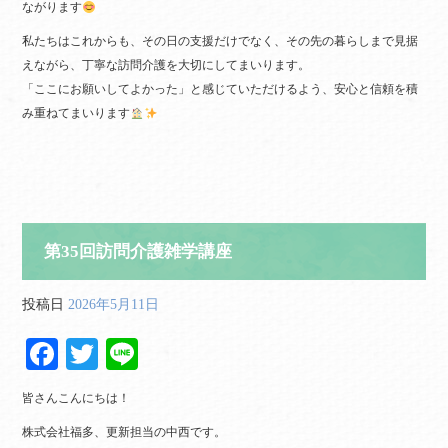
ながります
私たちはこれからも、その日の支援だけでなく、その先の暮らしまで見据
えながら、丁寧な訪問介護を大切にしてまいります。
「ここにお願いしてよかった」と感じていただけるよう、安心と信頼を積
み重ねてまいります
第35回訪問介護雑学講座
投稿日
2026年5月11日
Fa
T
Li
ce
wi
ne
皆さんこんにちは！
bo
tte
株式会社福多、更新担当の中西です。