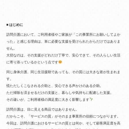
ok
r
■ はじめに
訪問介護において、ご利用者様やご家族が「この事業所にお願いしてよか
った」と感じる理由は、単に必要な支援を受けられたからだけではありま
せん。
大切なのは、その支援がどれだけ丁寧で、安心できて、その人らしい生活
に寄り添っているかという点です
同じ身体介護、同じ生活援助であっても、その質には大きな差が生まれま
す。
慌ただしくこなされる介助と、安心できる声かけのある介助。
ただ掃除を済ませるだけの支援と、暮らしや気持ちに配慮した支援。
その違いが、ご利用者様の満足度に大きく影響します
訪問介護は、目に見える商品ではありません。
だからこそ、「サービスの質」がそのまま事業所の信頼につながります。
今回は、訪問介護におけるサービスの質とは何か、そして顧客満足度を高