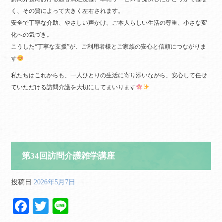
く、その質によって大きく左右されます。
安全で丁寧な介助、やさしい声かけ、ご本人らしい生活の尊重、小さな変
化への気づき。
こうした“丁寧な支援”が、ご利用者様とご家族の安心と信頼につながりま
す
私たちはこれからも、一人ひとりの生活に寄り添いながら、安心して任せ
ていただける訪問介護を大切にしてまいります
第34回訪問介護雑学講座
投稿日
2026年5月7日
Fa
T
Li
ce
wi
ne