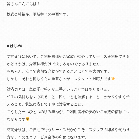
皆さんこんにちは！
bo
tte
株式会社福多、更新担当の中西です。
ok
r
■ はじめに
訪問介護において、ご利用者様やご家族が安心してサービスを利用できる
かどうかは、介護技術だけで決まるものではありません。
もちろん、安全で適切な介助ができることはとても大切です。
しかし、それと同じくらい重要なのが、スタッフの対応力です
対応力とは、単に受け答えが上手ということではありません。
相手の気持ちをくみ取ること、困りごとを理解すること、分かりやすく伝
えること、状況に応じて丁寧に対応すること。
こうした一つひとつの積み重ねが、ご利用者様の安心やご家族の信頼につ
ながります
訪問介護は、ご自宅で行うサービスだからこそ、スタッフの印象や関わり
方が、そのままサービス全体の印象になります。