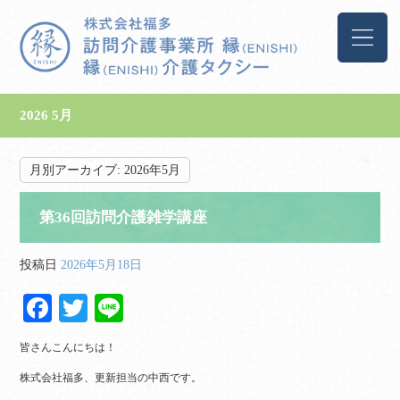
2026 5月
月別アーカイブ:
2026年5月
第36回訪問介護雑学講座
投稿日
2026年5月18日
Fa
T
Li
ce
wi
ne
皆さんこんにちは！
bo
tte
株式会社福多、更新担当の中西です。
ok
r