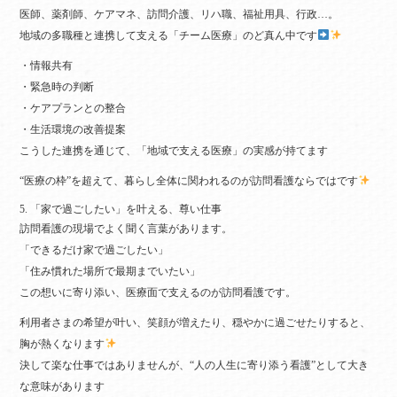
医師、薬剤師、ケアマネ、訪問介護、リハ職、福祉用具、行政…。
地域の多職種と連携して支える「チーム医療」のど真ん中です
・情報共有
・緊急時の判断
・ケアプランとの整合
・生活環境の改善提案
こうした連携を通じて、「地域で支える医療」の実感が持てます
“医療の枠”を超えて、暮らし全体に関われるのが訪問看護ならではです
5. 「家で過ごしたい」を叶える、尊い仕事
訪問看護の現場でよく聞く言葉があります。
「できるだけ家で過ごしたい」
「住み慣れた場所で最期までいたい」
この想いに寄り添い、医療面で支えるのが訪問看護です。
利用者さまの希望が叶い、笑顔が増えたり、穏やかに過ごせたりすると、
胸が熱くなります
決して楽な仕事ではありませんが、“人の人生に寄り添う看護”として大き
な意味があります