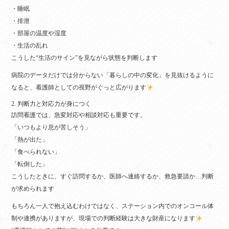
・睡眠
・排泄
・部屋の温度や湿度
・生活の乱れ
こうした“生活のサイン”を見ながら状態を判断します
病院のデータだけでは分からない「暮らしの中の変化」を見抜けるように
なると、看護師としての視野がぐっと広がります
2. 判断力と対応力が身につく
訪問看護では、急変対応や相談対応も重要です。
「いつもより息が苦しそう」
「熱が出た」
「食べられない」
「転倒した」
こうしたときに、すぐ訪問するか、医師へ連絡するか、救急要請か…判断
が求められます
もちろん一人で抱え込むわけではなく、ステーション内でのオンコール体
制や連携がありますが、現場での判断経験は大きな財産になります