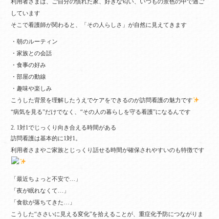
利用者さまは、ご自分の慣れた家、好きな匂い、いつもの景色の中で過ご
しています
そこで看護師が関わると、「その人らしさ」が自然に見えてきます
・朝のルーティン
・家族との会話
・食事の好み
・部屋の動線
・趣味や楽しみ
こうした背景を理解したうえでケアをできるのが訪問看護の魅力です
“病気を見る”だけでなく、“その人の暮らしを守る看護”になるんです
2. 1対1でじっくり向き合える時間がある
訪問看護は基本的に1対1。
利用者さまやご家族とじっくり話せる時間が確保されやすいのも特徴です
「最近ちょっと不安で…」
「夜が眠れなくて…」
「食欲が落ちてきた…」
こうした“ささいに見える変化”を拾えることが、重症化予防につながりま