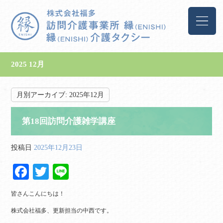
2025 12月
月別アーカイブ:
2025年12月
第18回訪問介護雑学講座
投稿日
2025年12月23日
Fa
T
Li
ce
wi
ne
皆さんこんにちは！
bo
tte
株式会社福多、更新担当の中西です。
ok
r