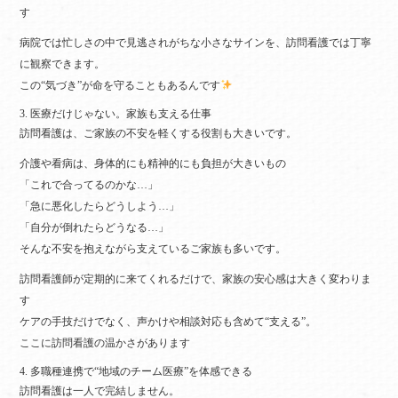
す
病院では忙しさの中で見逃されがちな小さなサインを、訪問看護では丁寧
に観察できます。
この“気づき”が命を守ることもあるんです
3. 医療だけじゃない。家族も支える仕事‍‍‍
訪問看護は、ご家族の不安を軽くする役割も大きいです。
介護や看病は、身体的にも精神的にも負担が大きいもの
「これで合ってるのかな…」
「急に悪化したらどうしよう…」
「自分が倒れたらどうなる…」
そんな不安を抱えながら支えているご家族も多いです。
訪問看護師が定期的に来てくれるだけで、家族の安心感は大きく変わりま
す
ケアの手技だけでなく、声かけや相談対応も含めて“支える”。
ここに訪問看護の温かさがあります
4. 多職種連携で“地域のチーム医療”を体感できる
訪問看護は一人で完結しません。