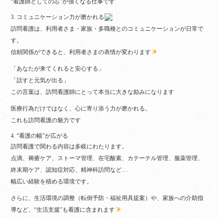
“看護師としての芯”が強くなる仕事です
3. コミュニケーション力が磨かれる
訪問看護は、利用者さま・家族・多職種とのコミュニケーションが日常で
す。
信頼関係ができると、利用者さまの表情が変わります
「あなたが来てくれると安心する」
「話すと元気が出る」
この言葉は、訪問看護師にとって本当に大きな励みになります
医療行為だけではなく、心に寄り添う力が磨かれる。
これも訪問看護の魅力です
4. “看護の幅”が広がる
訪問看護で関わる内容は多岐にわたります。
点滴、褥瘡ケア、ストーマ管理、在宅酸素、カテーテル管理、服薬管理、
終末期ケア、認知症対応、精神科訪問など…
幅広い経験を積める環境です。
さらに、生活環境の調整（転倒予防・福祉用具提案）や、家族への介助指
導など、“生活支援”も看護に含まれます