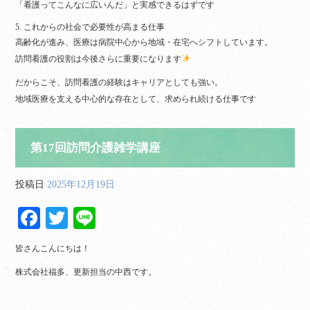
「看護ってこんなに広いんだ」と実感できるはずです
5. これからの社会で必要性が高まる仕事
高齢化が進み、医療は病院中心から地域・在宅へシフトしています。
訪問看護の役割は今後さらに重要になります
だからこそ、訪問看護の経験はキャリアとしても強い。
地域医療を支える中心的な存在として、求められ続ける仕事です
第17回訪問介護雑学講座
投稿日
2025年12月19日
Fa
T
Li
ce
wi
ne
皆さんこんにちは！
bo
tte
株式会社福多、更新担当の中西です。
ok
r