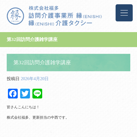
第32回訪問介護雑学講座
第32回訪問介護雑学講座
投稿日
2026年4月20日
Fa
T
Li
ce
wi
ne
皆さんこんにちは！
bo
tte
株式会社福多、更新担当の中西です。
ok
r