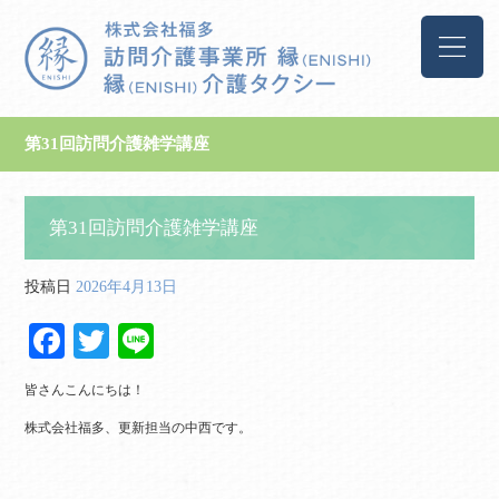
第31回訪問介護雑学講座
第31回訪問介護雑学講座
投稿日
2026年4月13日
Fa
T
Li
ce
wi
ne
皆さんこんにちは！
bo
tte
株式会社福多、更新担当の中西です。
ok
r