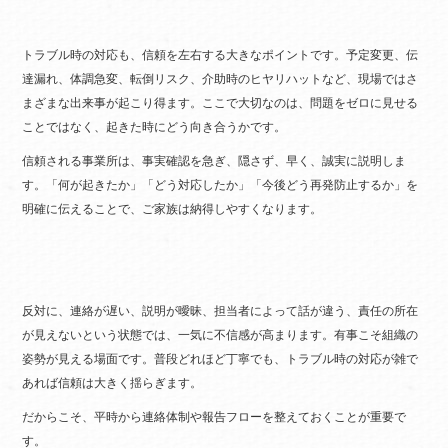
トラブル時の対応も、信頼を左右する大きなポイントです。予定変更、伝
達漏れ、体調急変、転倒リスク、介助時のヒヤリハットなど、現場ではさ
まざまな出来事が起こり得ます。ここで大切なのは、問題をゼロに見せる
ことではなく、起きた時にどう向き合うかです。
信頼される事業所は、事実確認を急ぎ、隠さず、早く、誠実に説明しま
す。「何が起きたか」「どう対応したか」「今後どう再発防止するか」を
明確に伝えることで、ご家族は納得しやすくなります。
反対に、連絡が遅い、説明が曖昧、担当者によって話が違う、責任の所在
が見えないという状態では、一気に不信感が高まります。有事こそ組織の
姿勢が見える場面です。普段どれほど丁寧でも、トラブル時の対応が雑で
あれば信頼は大きく揺らぎます。
だからこそ、平時から連絡体制や報告フローを整えておくことが重要で
す。