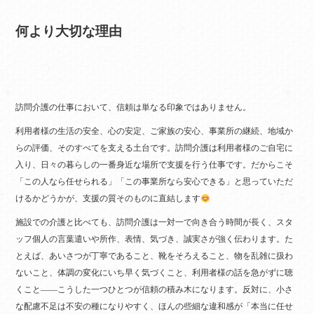
何より大切な理由
訪問介護の仕事において、信頼は単なる印象ではありません。
利用者様の生活の安全、心の安定、ご家族の安心、事業所の継続、地域か
らの評価、そのすべてを支える土台です。訪問介護は利用者様のご自宅に
入り、日々の暮らしの一番身近な場所で支援を行う仕事です。だからこそ
「この人なら任せられる」「この事業所なら安心できる」と思っていただ
けるかどうかが、支援の質そのものに直結します
施設での介護と比べても、訪問介護は一対一で向き合う時間が長く、スタ
ッフ個人の言葉遣いや所作、表情、気づき、誠実さが強く伝わります。た
とえば、あいさつが丁寧であること、靴をそろえること、物を乱雑に扱わ
ないこと、体調の変化にいち早く気づくこと、利用者様の話を急がずに聴
くこと――こうした一つひとつが信頼の積み木になります。反対に、小さ
な配慮不足は不安の種になりやすく、ほんの些細な違和感が「本当に任せ