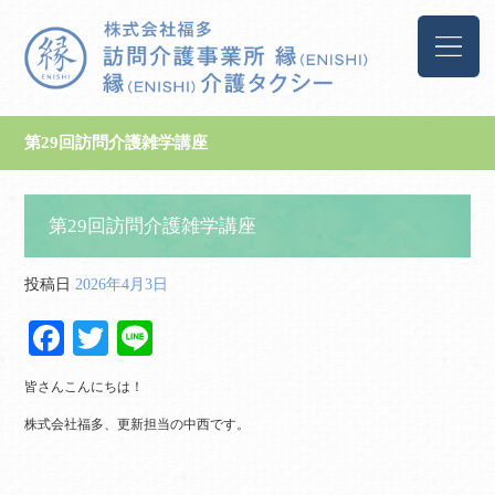
第29回訪問介護雑学講座
第29回訪問介護雑学講座
投稿日
2026年4月3日
Fa
T
Li
ce
wi
ne
皆さんこんにちは！
bo
tte
株式会社福多、更新担当の中西です。
ok
r